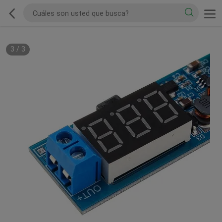
3
/
3