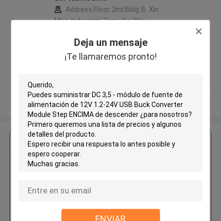
Address:Floor 2nd.Bldg B. Xin
Mao Industrial Zone,Xia Wei
Industrial Area, Long Hua District,
Deja un mensaje
Shen Zhen City,Guang Dong
¡Te llamaremos pronto!
Province. China ,China
5.0
Proveedor verificado
Vea más
Obtenga el mejor precio por
DC 3,5 - módulo de fuente de
alimentación de 12V 1.2-24V
USB Buck Converter Module
Step ENCIMA de descender
ENVIAR