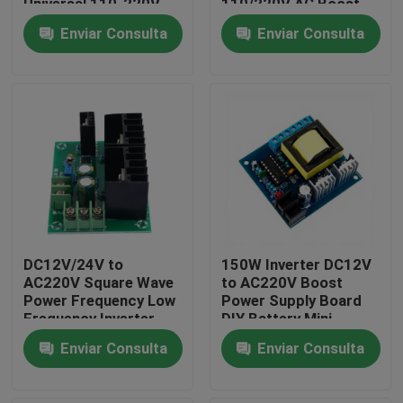
Universal 110-220V
110/220V AC Boost
Input Dual Output 12V
Converter Module
Enviar Consulta
Enviar Consulta
0.5A + 5V Compact
Compact Power
Recorrido por la fábrica
Supply AC-DC
Control de calidad
Contáctenos
Noticias
DC12V/24V to
150W Inverter DC12V
Casos
AC220V Square Wave
to AC220V Boost
Power Frequency Low
Power Supply Board
Frequency Inverter
DIY Battery Mini
El blog
Drive Board 300W
Inverter Module
Enviar Consulta
Enviar Consulta
Boost Module
Módulo de la placa del amplificador