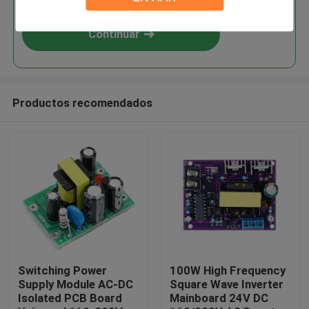
Continuar
Productos recomendados
En casa.
Productos
Switching Power
100W High Frequency
Supply Module AC-DC
Square Wave Inverter
Isolated PCB Board
Mainboard 24V DC
Sobre nosotros