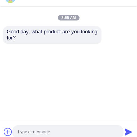
2026-05-19
3:55 AM
(Acerca de Creatall) Creatall: 15+
años Amplificador profesional y
Good day, what product are you looking 
fabricante de PCBA en China
for?
2026-02-04
(Guía del producto) Cómo evitar el
sobrecalentamiento de la placa
del amplificador en su sistema de
audio doméstico
Inicio
Mapa del Sitio
Contactar Ahora
Desktop Site
Mapa del Sitio
Política de privacidad
Calidad
Módulo de la placa del amplificador
Fábrica De China.Copyright © 2026 Shenzhen