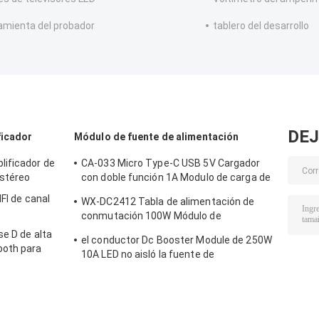
amienta del probador
tablero del desarrollo
DEJ
ficador
Módulo de fuente de alimentación
lificador de
CA-033 Micro Type-C USB 5V Cargador
stéreo
con doble función 1A Modulo de carga de
baterías de litio de iones de litio 18650
IFI de canal
WX-DC2412 Tabla de alimentación de
TP4056 ICs Producto
conmutación 100W Módulo de
alimentación de alta potencia Tabla
se D de alta
el conductor Dc Booster Module de 250W
desnuda AC DC 24V4A
ooth para
10A LED no aisló la fuente de
nales
alimentación