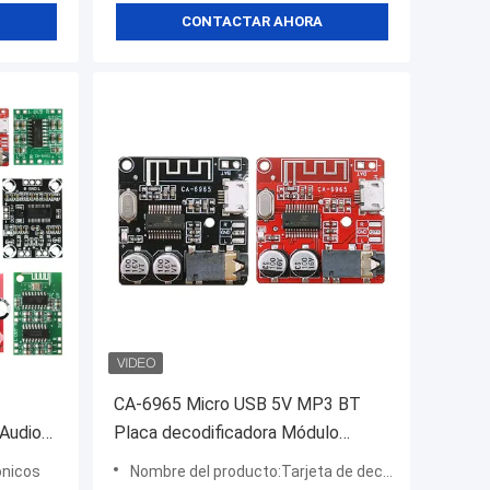
CONTACTAR AHORA
CA-6965 Micro USB 5V MP3 BT
 Audio
Placa decodificadora Módulo
18
receptor de audio Bluetooth
ónicos
Nombre del producto:Tarjeta de decodificación MP3 BT
2
Componente universal