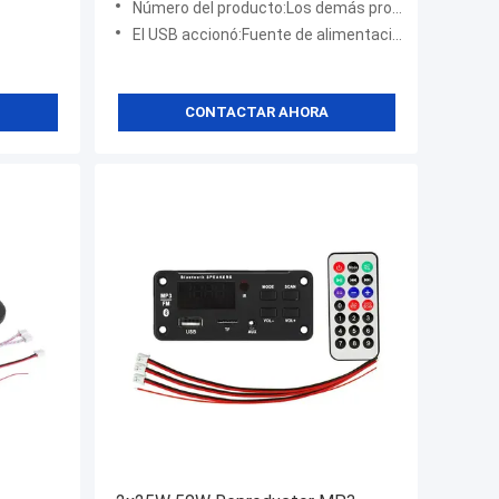
Número del producto:Los demás productos
El USB accionó:Fuente de alimentación universal Micro USB 5V
CONTACTAR AHORA