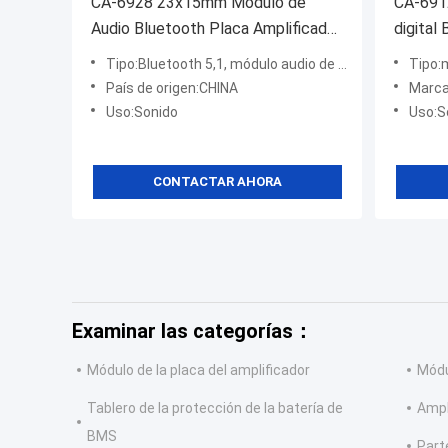
CA-6928 23x15mm Módulo de
CA-691
Audio Bluetooth Placa Amplificador
digital
Componente Receptor de Sonido
amplifi
Tipo:Bluetooth 5,1, módulo audio de Bluetooth
Tipo:
Inalámbrico
Compon
País de origen:CHINA
Marca
Uso:Sonido
Uso:S
CONTACTAR AHORA
Examinar las categorías：
Módulo de la placa del amplificador
Módu
Tablero de la protección de la batería de
Ampl
BMS
Part