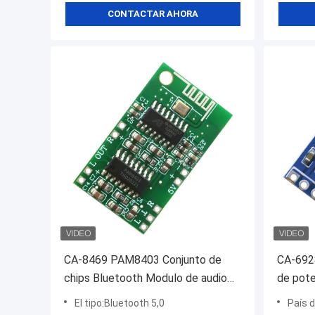
CONTACTAR AHORA
CA-8469 PAM8403 Conjunto de
CA-6928
chips Bluetooth Modulo de audio
de pote
Amplificador de placa Componente
Modulo
El tipo:Bluetooth 5,0
País d
electrónico