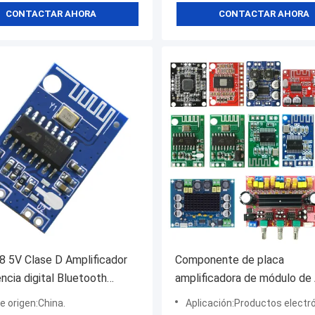
CONTACTAR AHORA
CONTACTAR AHORA
 5V Clase D Amplificador
Componente de placa
ncia digital Bluetooth
amplificadora de módulo de
 de audio
Bluetooth TPA3116 TPA31
e origen:China.
Aplicación:Productos electr
PAM8610 PAM8403 CA691