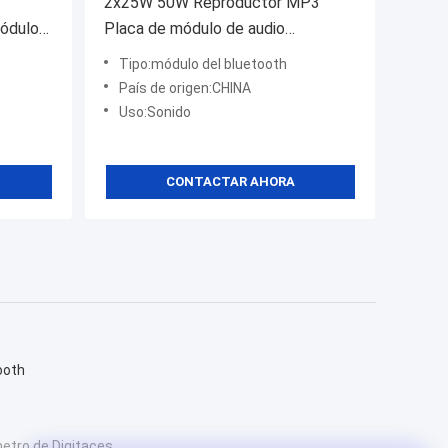
2x25W 50W Reproductor MP3
ódulo
Placa de módulo de audio
Bluetooth Sistema de sonido
Tipo:módulo del bluetooth
inalámbrico con control remoto
País de origen:CHINA
Uso:Sonido
CONTACTAR AHORA
ooth
etro de Digitaces