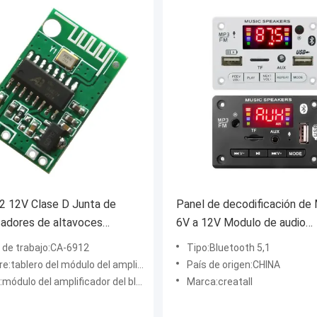
2 12V Clase D Junta de
Panel de decodificación de
cadores de altavoces
6V a 12V Modulo de audio
es Componente de sonido
Bluetooth Sistema de recep
 de trabajo:CA-6912
Tipo:Bluetooth 5,1
ulo de audio Bluetooth
USB inalámbrico para autom
ablero del módulo del amplificador audio
País de origen:CHINA
:módulo del amplificador del bluetooth
Marca:creatall