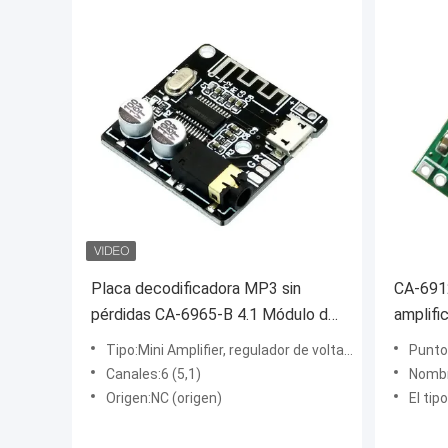
Placa decodificadora MP3 sin
CA-691
pérdidas CA-6965-B 4.1 Módulo de
amplifi
audio Bluetooth Sistema receptor
digital
Tipo:Mini Amplifier, regulador de voltaje
Punto
inalámbrico
del mód
Canales:6 (5,1)
Nombre:t
Origen:NC (origen)
El tipo