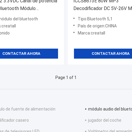
2 3.3VDC Canal de potencia
ICCS8673E 80W MP3
 Bluetooth Módulo
Decodificador DC 5V-26V M
cador de audio Placa
de audio Bluetooth Sistema
módulo del bluetooth
Tipo:Bluetooth 5,1
ente de sonido
amplificador de potencia
:creatall
País de origen:CHINA
onido
Marca:creatall
CONTACTAR AHORA
CONTACTAR AHORA
Page 1 of 1
lo de fuente de alimentación
módulo audio del bluet
ificador casero
jugador del coche
es de televisores LED
Voltímetro del amperím