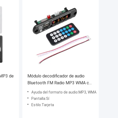
 MP3 de
Módulo decodificador de audio
Bluetooth FM Radio MP3 WMA con
tor
control remoto Receptor
Ayuda del formato de audio:MP3, WMA
óviles
inalámbrico
Pantalla:Sí
Estilo:Tarjeta