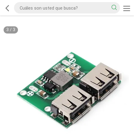
3
/
3