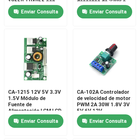
18650 TP4056 con
descenso de 220V a
protección y
24V
Enviar Consulta
Enviar Consulta
funciones duales
Recorrido por la fábrica
Control de calidad
Contáctenos
Noticias
CA-1215 12V 5V 3.3V
CA-102A Controlador
Casos
1.5V Módulo de
de velocidad de motor
Fuente de
PWM 2A 30W 1.8V 3V
Alimentación LCM LCD
5V 6V 12V
Módulo de la placa del amplificador
Enviar Consulta
Enviar Consulta
Módulo de fuente de alimentación