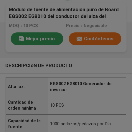
Módulo de fuente de alimentación puro de Board
EGS002 EG8010 del conductor del alza del
generador SPWM del inversor de la onda
MOQ：10 PCS
Precio：Negociable
sinusoidal de DC-DC DC-AC
Mejor precio
Contáctenos
DESCRIPCIóN DE PRODUCTO
EGS002 EG8010 Generador de
Alta luz:
inversor
Cantidad de
10 PCS
orden mínima
Capacidad de la
1000 pedazos/pedazos por Día
fuente