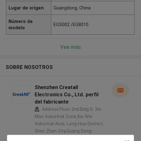
Lugar de origen
Guangdong, China
Número de
EGS002 /EG8010
modelo
Vea más
SOBRE NOSOTROS
Shenzhen Creatall
Electronics Co., Ltd. perfil
del fabricante
Address:Floor 2nd.Bldg B. Xin
Mao Industrial Zone,Xia Wei
Industrial Area, Long Hua District,
Shen Zhen City,Guang Dong
Province. China ,China