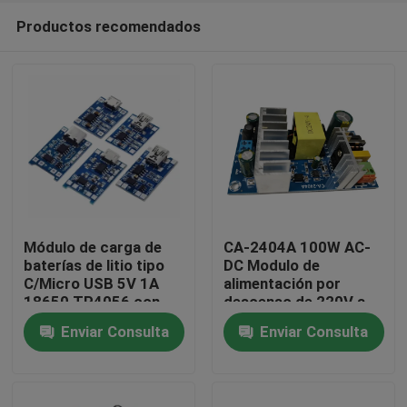
Productos recomendados
Módulo de carga de
CA-2404A 100W AC-
baterías de litio tipo
DC Modulo de
C/Micro USB 5V 1A
alimentación por
En casa.
18650 TP4056 con
descenso de 220V a
protección y
24V
Enviar Consulta
Enviar Consulta
funciones duales
Productos
Sobre nosotros