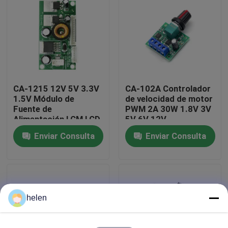
Recorrido por la fábrica
Control de calidad
CA-1215 12V 5V 3.3V
CA-102A Controlador
Contáctenos
1.5V Módulo de
de velocidad de motor
Fuente de
PWM 2A 30W 1.8V 3V
Alimentación LCM LCD
5V 6V 12V
Noticias
Enviar Consulta
Enviar Consulta
Casos
El blog
helen
Módulo de la placa del amplificador