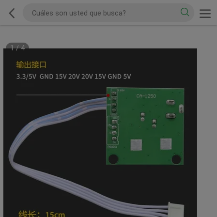
1
/
4