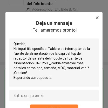
del fabricante
Address:Floor 2nd.Bldg B. Xin
Mao Industrial Zone,Xia Wei
Industrial Area, Long Hua District,
Deja un mensaje
Shen Zhen City,Guang Dong
¡Te llamaremos pronto!
Province. China ,China
5.0
Proveedor verificado
Vea más
Obtenga el mejor precio por
Tablero de interruptor de la
fuente de alimentación de la caja
del top del receptor de satélite
del módulo de fuente de