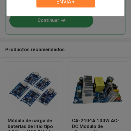
ENVIAR
alimentación CA-1250
Continuar
Productos recomendados
En casa.
Productos
Módulo de carga de
CA-2404A 100W AC-
baterías de litio tipo
DC Modulo de
Sobre nosotros