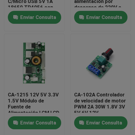
C/Micro USB 5V 1A
alimentación por
18650 TP4056 con
descenso de 220V a
protección y
24V
Enviar Consulta
Enviar Consulta
Recorrido por la fábrica
funciones duales
Control de calidad
Contáctenos
Noticias
Casos
CA-1215 12V 5V 3.3V
CA-102A Controlador
1.5V Módulo de
de velocidad de motor
Fuente de
PWM 2A 30W 1.8V 3V
Módulo de la placa del amplificador
Alimentación LCM LCD
5V 6V 12V
Enviar Consulta
Enviar Consulta
Módulo de fuente de alimentación