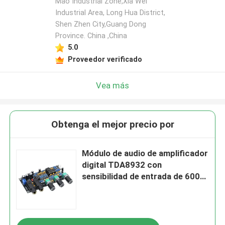
Mao Industrial Zone,Xia Wei
Industrial Area, Long Hua District,
Shen Zhen City,Guang Dong
Province. China ,China
5.0
Proveedor verificado
Vea más
Obtenga el mejor precio por
Módulo de audio de amplificador
digital TDA8932 con
sensibilidad de entrada de 600
mV 90dB SNR y potencia de
salida de 3W