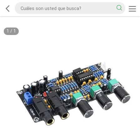
1
/
1