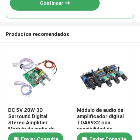
Continuar
Productos recomendados
En casa.
DC 5V 20W 3D
Módulo de audio de
Surround Digital
amplificador digital
Productos
Stereo Amplifier
TDA8932 con
Modulo de audio de
sensibilidad de
clase D Junta de
entrada de 600 mV
Sobre nosotros
Enviar Consulta
Enviar Consulta